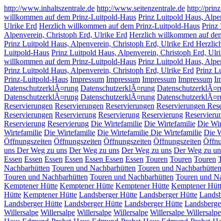
http://www.inhaltszentrale.de
http://www.seitenzentrale.de
http://prin
willkommen auf dem Prinz-Luitpold-Haus
Prinz Luitpold Haus, Alpe
Ulrike Erd
Herzlich willkommen auf dem Prinz-Luitpold-Haus
Prinz
Alpenverein, Christoph Erd, Ulrike Erd
Herzlich willkommen auf de
Prinz Luitpold Haus, Alpenverein, Christoph Erd, Ulrike Erd Herzl
Luitpold-Haus
Prinz Luitpold Haus, Alpenverein, Christoph Erd, Ulr
willkommen auf dem Prinz-Luitpold-Haus
Prinz Luitpold Haus, Alpe
Prinz Luitpold Haus, Alpenverein, Christoph Erd, Ulrike Erd
Prinz L
Prinz-Luitpold-Haus
Impressum
Impressum
Impressum
Impressum
I
DatenschutzerklÃ¤rung
DatenschutzerklÃ¤rung
DatenschutzerklÃ¤r
DatenschutzerklÃ¤rung
DatenschutzerklÃ¤rung
DatenschutzerklÃ¤r
Reservierungen
Reservierungen
Reservierungen
Reservierungen
Res
Reservierungen
Reservierung
Reservierung
Reservierung
Reservieru
Reservierung
Reservierung
Die Wirtefamilie
Die Wirtefamilie
Die Wir
Wirtefamilie
Die Wirtefamilie
Die Wirtefamilie
Die Wirtefamilie
Die W
Öffnungszeiten
Öffnungszeiten
Öffnungszeiten
Öffnungszeiten
Öffn
uns
Der Weg zu uns
Der Weg zu uns
Der Weg zu uns
Der Weg zu un
Essen
Essen
Essen
Essen
Essen
Essen
Essen
Touren
Touren
Touren
Nachbarhütten
Touren und Nachbarhütten
Touren und Nachbarhütte
Touren und Nachbarhütten
Touren und Nachbarhütten
Touren und N
Kemptener Hütte
Kemptener Hütte
Kemptener Hütte
Kemptener Hüt
Hütte
Kemptener Hütte
Landsberger Hütte
Landsberger Hütte
Landsb
Landsberger Hütte
Landsberger Hütte
Landsberger Hütte
Landsberge
Willersalpe
Willersalpe
Willersalpe
Willersalpe
Willersalpe
Willersalpe