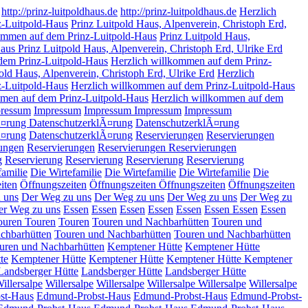
http://prinz-luitpoldhaus.de
http://prinz-luitpoldhaus.de
Herzlich
z-Luitpold-Haus
Prinz Luitpold Haus, Alpenverein, Christoph Erd,
ommen auf dem Prinz-Luitpold-Haus
Prinz Luitpold Haus,
us Prinz Luitpold Haus, Alpenverein, Christoph Erd, Ulrike Erd
dem Prinz-Luitpold-Haus
Herzlich willkommen auf dem Prinz-
old Haus, Alpenverein, Christoph Erd, Ulrike Erd
Herzlich
z-Luitpold-Haus
Herzlich willkommen auf dem Prinz-Luitpold-Haus
ommen auf dem Prinz-Luitpold-Haus
Herzlich willkommen auf dem
ressum
Impressum
Impressum
Impressum
Impressum
Ã¤rung
DatenschutzerklÃ¤rung
DatenschutzerklÃ¤rung
Ã¤rung
DatenschutzerklÃ¤rung
Reservierungen
Reservierungen
ungen
Reservierungen
Reservierungen
Reservierungen
g
Reservierung
Reservierung
Reservierung
Reservierung
familie
Die Wirtefamilie
Die Wirtefamilie
Die Wirtefamilie
Die
iten
Öffnungszeiten
Öffnungszeiten
Öffnungszeiten
Öffnungszeiten
 uns
Der Weg zu uns
Der Weg zu uns
Der Weg zu uns
Der Weg zu
er Weg zu uns
Essen
Essen
Essen
Essen
Essen
Essen
Essen
Essen
ouren
Touren
Touren
Touren und Nachbarhütten
Touren und
chbarhütten
Touren und Nachbarhütten
Touren und Nachbarhütten
uren und Nachbarhütten
Kemptener Hütte
Kemptener Hütte
te
Kemptener Hütte
Kemptener Hütte
Kemptener Hütte
Kemptener
Landsberger Hütte
Landsberger Hütte
Landsberger Hütte
illersalpe
Willersalpe
Willersalpe
Willersalpe
Willersalpe
Willersalpe
st-Haus
Edmund-Probst-Haus
Edmund-Probst-Haus
Edmund-Probst-