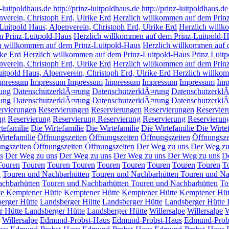
z-luitpoldhaus.de
http://prinz-luitpoldhaus.de
http://prinz-luitpoldhaus.de
nverein, Christoph Erd, Ulrike Erd
Herzlich willkommen auf dem Prin
 Luitpold Haus, Alpenverein, Christoph Erd, Ulrike Erd
Herzlich willk
m Prinz-Luitpold-Haus
Herzlich willkommen auf dem Prinz-Luitpold-Ha
ich willkommen auf dem Prinz-Luitpold-Haus
Herzlich willkommen auf 
ike Erd
Herzlich willkommen auf dem Prinz-Luitpold-Haus
Prinz Luitp
nverein, Christoph Erd, Ulrike Erd
Herzlich willkommen auf dem Prin
uitpold Haus, Alpenverein, Christoph Erd, Ulrike Erd Herzlich willk
mpressum
Impressum
Impressum
Impressum
Impressum
Impressum
Imp
ung
DatenschutzerklÃ¤rung
DatenschutzerklÃ¤rung
Datenschutzerkl
ung
DatenschutzerklÃ¤rung
DatenschutzerklÃ¤rung
Datenschutzerkl
ervierungen
Reservierungen
Reservierungen
Reservierungen
Reservier
ng
Reservierung
Reservierung
Reservierung
Reservierung
Reservierun
tefamilie
Die Wirtefamilie
Die Wirtefamilie
Die Wirtefamilie
Die Wirte
irtefamilie
Öffnungszeiten
Öffnungszeiten
Öffnungszeiten
Öffnungsze
ungszeiten
Öffnungszeiten
Öffnungszeiten
Der Weg zu uns
Der Weg zu
s
Der Weg zu uns
Der Weg zu uns
Der Weg zu uns
Der Weg zu uns
D
Touren
Touren
Touren
Touren
Touren
Touren
Touren
Touren
Touren
T
n
Touren und Nachbarhütten
Touren und Nachbarhütten
Touren und Na
achbarhütten
Touren und Nachbarhütten
Touren und Nachbarhütten
To
te
Kemptener Hütte
Kemptener Hütte
Kemptener Hütte
Kemptener Hüt
erger Hütte
Landsberger Hütte
Landsberger Hütte
Landsberger Hütte
r Hütte
Landsberger Hütte
Landsberger Hütte
Willersalpe
Willersalpe
W
Willersalpe
Edmund-Probst-Haus
Edmund-Probst-Haus
Edmund-Prob