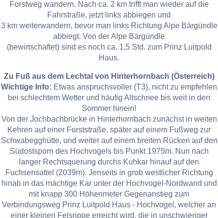
Forstweg wandern. Nach ca. 2 km trifft man wieder auf die
Fahrstraße, jetzt links abbiegen und
3 km weiterwandern, bevor man links Richtung Alpe Bärgündle
abbiegt. Von der Alpe Bärgündle
(bewirtschaftet) sind es noch ca. 1,5 Std. zum Prinz Luitpold
Haus.
Zu Fuß aus dem Lechtal von Hinterhornbach (Österreich)
Wichtige Info:
Etwas anspruchsvoller (T3), nicht zu empfehlen
bei schlechtem Wetter und häufig Altschnee bis weit in den
Sommer hinein!
Von der Jochbachbrücke in Hinterhornbach zunächst in weiten
Kehren auf einer Forststraße, später auf einem Fußweg zur
Schwabegghütte, und weiter auf einem breiten Rücken auf den
Südostsporn des Hochvogels bis Punkt 1975m. Nun nach
langer Rechtsquerung durchs Kuhkar hinauf auf den
Fuchsensattel (2039m). Jenseits in grob westlicher Richtung
hinab in das mächtige Kar unter der Hochvogel-Nordwand und
mit knapp 300 Höhenmeter Gegenanstieg zum
Verbindungsweg Prinz Luitpold Haus - Hochvogel, welcher an
einer kleinen Felsrippe erreicht wird, die in unschwieriger