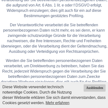
die aufgrund von Art. 6 Abs. 1 lit. e oder f DSGVO erfolgt,
Widerspruch einzulegen; dies gilt auch für ein auf diese
Bestimmungen gestütztes Profiling.
Der Verantwortliche verarbeitet die Sie betreffenden
personenbezogenen Daten nicht mehr, es sei denn, er kann
zwingende schutzwürdige Gründe für die Verarbeitung
nachweisen, die Ihre Interessen, Rechte und Freiheiten
überwiegen, oder die Verarbeitung dient der Geltendmachung,
Ausübung oder Verteidigung von Rechtsansprüchen.
Werden die Sie betreffenden personenbezogenen Daten
verarbeitet, um Direktwerbung zu betreiben, haben Sie das
Recht, jederzeit Widerspruch gegen die Verarbeitung der Sie
betreffenden personenbezogenen Daten zum Zwecke
derartiger Werbung einzulegen; dies gilt auch für das Profiling,
Diese Website verwendet technisch
soweit es mit solcher Direktwerbung in Verbindung steht.
Ausblenden
notwendige Cookies. Durch die Nutzung
Widersprechen Sie der Verarbeitung für Zwecke der
dieser Webseite erklären Sie sich damit einverstanden, dass
Direktwerbung, so werden die Sie betreffenden
Cookies gesetzt werden.
Mehr erfahren
Impressum
|
Datenschutz
| © Copyright 2026 by
personenbezogenen Daten nicht mehr für diese Zwecke