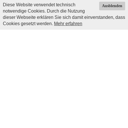
Diese Website verwendet technisch
Ausblenden
notwendige Cookies. Durch die Nutzung
dieser Webseite erklären Sie sich damit einverstanden, dass
Cookies gesetzt werden.
Mehr erfahren
Impressum
|
Datenschutz
| © Copyright 2026 by
Impressum
Prinz Luitpold Haus
Christoph Erd
Mangoldsweg 6
87545 Burgberg
info@prinz-luitpoldhaus.de
Telefonisch sind wir leider nicht erreichbar. Festnetz-
Telefonnummern die im Internet zu finden sind führen nur zu
unseren Vorgängern.