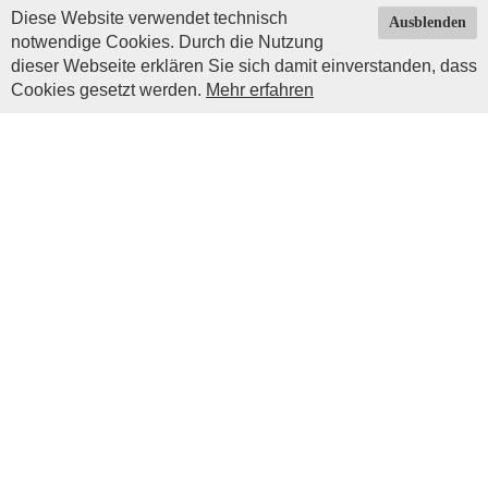
Diese Website verwendet technisch
Ausblenden
notwendige Cookies. Durch die Nutzung
dieser Webseite erklären Sie sich damit einverstanden, dass
Cookies gesetzt werden.
Mehr erfahren
Impressum
|
Datenschutz
| © Copyright 2026 by
Impressum
Prinz Luitpold Haus
Christoph Erd
Mangoldsweg 6
87545 Burgberg
info@prinz-luitpoldhaus.de
Telefonisch sind wir leider nicht erreichbar. Festnetz-
Telefonnummern die im Internet zu finden sind führen nur zu
unseren Vorgängern.