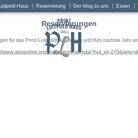
Luitpold Haus
Reservierung
Der Weg zu uns
Essen
Reservierungen
gen für das Prinz-Luitpoldhaus bereits jetzt fürs nächste Jahr u
://www.alpsonline.org/reservation/calendar?hut_id=270&lang