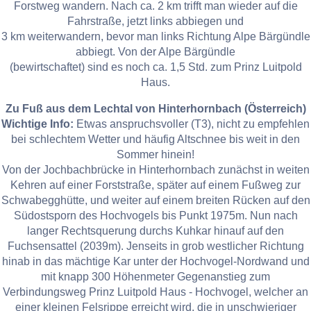
Forstweg wandern. Nach ca. 2 km trifft man wieder auf die
Fahrstraße, jetzt links abbiegen und
3 km weiterwandern, bevor man links Richtung Alpe Bärgündle
abbiegt. Von der Alpe Bärgündle
(bewirtschaftet) sind es noch ca. 1,5 Std. zum Prinz Luitpold
Haus.
Zu Fuß aus dem Lechtal von Hinterhornbach (Österreich)
Wichtige Info:
Etwas anspruchsvoller (T3), nicht zu empfehlen
bei schlechtem Wetter und häufig Altschnee bis weit in den
Sommer hinein!
Von der Jochbachbrücke in Hinterhornbach zunächst in weiten
Kehren auf einer Forststraße, später auf einem Fußweg zur
Schwabegghütte, und weiter auf einem breiten Rücken auf den
Südostsporn des Hochvogels bis Punkt 1975m. Nun nach
langer Rechtsquerung durchs Kuhkar hinauf auf den
Fuchsensattel (2039m). Jenseits in grob westlicher Richtung
hinab in das mächtige Kar unter der Hochvogel-Nordwand und
mit knapp 300 Höhenmeter Gegenanstieg zum
Verbindungsweg Prinz Luitpold Haus - Hochvogel, welcher an
einer kleinen Felsrippe erreicht wird, die in unschwieriger