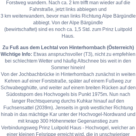
Forstweg wandern. Nach ca. 2 km trifft man wieder auf die
Fahrstraße, jetzt links abbiegen und
3 km weiterwandern, bevor man links Richtung Alpe Bärgündle
abbiegt. Von der Alpe Bärgündle
(bewirtschaftet) sind es noch ca. 1,5 Std. zum Prinz Luitpold
Haus.
Zu Fuß aus dem Lechtal von Hinterhornbach (Österreich)
Wichtige Info:
Etwas anspruchsvoller (T3), nicht zu empfehlen
bei schlechtem Wetter und häufig Altschnee bis weit in den
Sommer hinein!
Von der Jochbachbrücke in Hinterhornbach zunächst in weiten
Kehren auf einer Forststraße, später auf einem Fußweg zur
Schwabegghütte, und weiter auf einem breiten Rücken auf den
Südostsporn des Hochvogels bis Punkt 1975m. Nun nach
langer Rechtsquerung durchs Kuhkar hinauf auf den
Fuchsensattel (2039m). Jenseits in grob westlicher Richtung
hinab in das mächtige Kar unter der Hochvogel-Nordwand und
mit knapp 300 Höhenmeter Gegenanstieg zum
Verbindungsweg Prinz Luitpold Haus - Hochvogel, welcher an
einer kleinen Felsrippe erreicht wird, die in unschwieriger