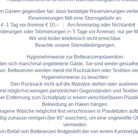
eren Gästen gegenüber fair, dass bestätigte Reservierungen ver
Reservierungen fällt eine Stornogebühr an.
4 -1 Tag vor Anreise € 10,-- ; Am Anreisetag oder Nichtantritt 
nderungen oder Stornierungen (< 5 Tage vor Anreise) nur per M
Wir sind leider telefonisch nicht erreichbar.
Beachte unsere Stornobedingungen.
Hygienehinweise zur Bettwanzenprävention:
den sich manchmal ungebetene Gäste. Sie sind weder gesudhei
tun. Bettwanzen werden meist mit Rucksäcken oder Textilien ver
Hygienehinweise zu beachten:
Den Rucksack nicht auf die Matratze stellen oder ausleere
mit möglichst wenigen persönlichen Gegenständen und Textilien
er Entfernung zum Schlafplatz in einem verschließbaren Plast
Bekleidung an Haken hängen.
ragene Wäsche möglichst fest verschlossen in Plastiktüten auf
ig zuhause reinigen (bei 60° waschen), um eine ungewollte Üb
vermeiden.
ein Befall von Bettwanzen festgestellt der von einem Kammerj