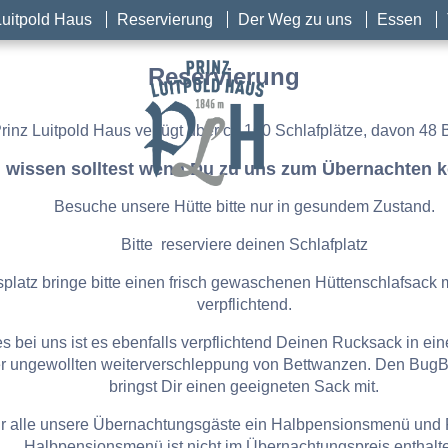
Luitpold Haus
Reservierung
Der Weg zu uns
Essen
Reservierung
rinz Luitpold Haus verfügt über ca 160 Schlafplätze, davon 48 B
 wissen solltest wenn Du zu uns zum Übernachten 
Besuche unsere Hütte bitte nur in gesundem Zustand.
Bitte reserviere deinen Schlafplatz
atz bringe bitte einen frisch gewaschenen Hüttenschlafsack mit,
verpflichtend.
 bei uns ist es ebenfalls verpflichtend Deinen Rucksack in ei
er ungewollten weiterverschleppung von Bettwanzen. Den BugB
bringst Dir einen geeigneten Sack mit.
für alle unsere Übernachtungsgäste ein Halbpensionsmenü und
Halbpensionsmenü ist nicht im Übernachtungspreis enthalt