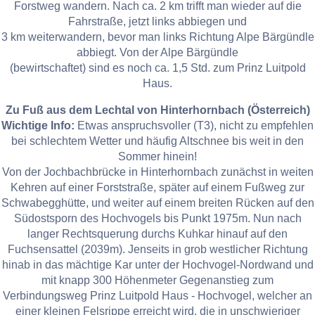
Forstweg wandern. Nach ca. 2 km trifft man wieder auf die
Fahrstraße, jetzt links abbiegen und
3 km weiterwandern, bevor man links Richtung Alpe Bärgündle
abbiegt. Von der Alpe Bärgündle
(bewirtschaftet) sind es noch ca. 1,5 Std. zum Prinz Luitpold
Haus.
Zu Fuß aus dem Lechtal von Hinterhornbach (Österreich)
Wichtige Info:
Etwas anspruchsvoller (T3), nicht zu empfehlen
bei schlechtem Wetter und häufig Altschnee bis weit in den
Sommer hinein!
Von der Jochbachbrücke in Hinterhornbach zunächst in weiten
Kehren auf einer Forststraße, später auf einem Fußweg zur
Schwabegghütte, und weiter auf einem breiten Rücken auf den
Südostsporn des Hochvogels bis Punkt 1975m. Nun nach
langer Rechtsquerung durchs Kuhkar hinauf auf den
Fuchsensattel (2039m). Jenseits in grob westlicher Richtung
hinab in das mächtige Kar unter der Hochvogel-Nordwand und
mit knapp 300 Höhenmeter Gegenanstieg zum
Verbindungsweg Prinz Luitpold Haus - Hochvogel, welcher an
einer kleinen Felsrippe erreicht wird, die in unschwieriger