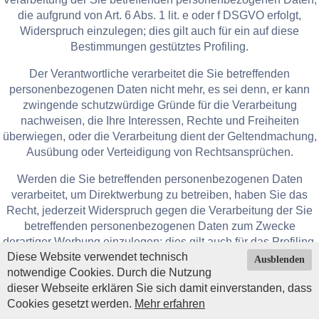
die aufgrund von Art. 6 Abs. 1 lit. e oder f DSGVO erfolgt,
Widerspruch einzulegen; dies gilt auch für ein auf diese
Bestimmungen gestütztes Profiling.
Der Verantwortliche verarbeitet die Sie betreffenden
personenbezogenen Daten nicht mehr, es sei denn, er kann
zwingende schutzwürdige Gründe für die Verarbeitung
nachweisen, die Ihre Interessen, Rechte und Freiheiten
überwiegen, oder die Verarbeitung dient der Geltendmachung,
Ausübung oder Verteidigung von Rechtsansprüchen.
Werden die Sie betreffenden personenbezogenen Daten
verarbeitet, um Direktwerbung zu betreiben, haben Sie das
Recht, jederzeit Widerspruch gegen die Verarbeitung der Sie
betreffenden personenbezogenen Daten zum Zwecke
derartiger Werbung einzulegen; dies gilt auch für das Profiling,
Diese Website verwendet technisch
soweit es mit solcher Direktwerbung in Verbindung steht.
Ausblenden
notwendige Cookies. Durch die Nutzung
Widersprechen Sie der Verarbeitung für Zwecke der
dieser Webseite erklären Sie sich damit einverstanden, dass
Direktwerbung, so werden die Sie betreffenden
Cookies gesetzt werden.
Mehr erfahren
Impressum
|
Datenschutz
| © Copyright 2026 by
personenbezogenen Daten nicht mehr für diese Zwecke