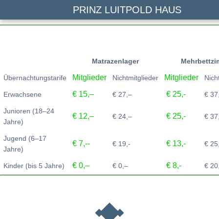
PRINZ LUITPOLD HAUS
Matrazenlager
Mehrbettzi
Mitglieder
Mitglieder
Übernachtungstarife
Nichtmitglieder
Nich
€ 15,–
€ 25,-
Erwachsene
€ 27,–
€ 37
Junioren (18–24
€ 12,–
€ 25,-
€ 24,–
€ 37
Jahre)
Jugend (6–17
€ 7,--
€ 13,-
€ 19,-
€ 25
Jahre)
€ 0,–
€ 8,-
Kinder (bis 5 Jahre)
€ 0,–
€ 20