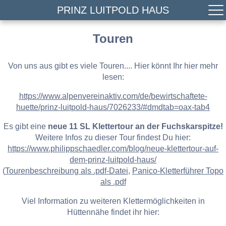
PRINZ LUITPOLD HAUS
Touren
Von uns aus gibt es viele Touren.... Hier könnt Ihr hier mehr
lesen:
https://www.alpenvereinaktiv.com/de/bewirtschaftete-
huette/prinz-luitpold-haus/7026233/#dmdtab=oax-tab4
Es gibt eine
neue 11 SL Klettertour an der Fuchskarspitze!
Weitere Infos zu dieser Tour findest Du hier:
https://www.philippschaedler.com/blog/neue-klettertour-auf-
dem-prinz-luitpold-haus/
(
Tourenbeschreibung als .pdf-Datei
,
Panico-Kletterführer Topo
als .pdf
Viel Information zu weiteren Klettermöglichkeiten in
Hüttennähe findet ihr hier: